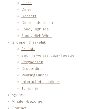
Lunch
Diner
Dessert
Diner in de toren
Sonoy High Tea
Sonoy High Wine
Groepen & zakelijk
Bruiloft
Bedrijfs/verjaardags- feestje
Vergaderen
Groepsdiner
Walking Dinner
Interactief speldiner
Tuindiner
Agenda
Afhalen/Bezorgen
Contact