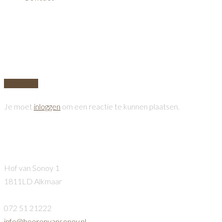
lunch
+
There are no comments
Add yours
Je moet
inloggen
om een reactie te kunnen plaatsen.
Heeren van Sonoy
Hof van Sonoy 1
1811LD Alkmaar
072 51 21222
info@heerenvansonoy.nl