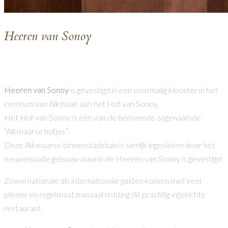
H
eeren van Sonoy
Een unieke locatie in hartje Alkmaar
Heeren van Sonoy
is gevestigd in een voormalig klooster in het
centrum van Alkmaar, aan het Hof van Sonoy.
Het Hof van Sonoy is één van de beroemde zogenaamde
“Alkmaarse hofjes”.
Deze Alkmaarse binnenstadstuin is sierlijk ingesloten door het
eeuwenoude gebouw waarin de Heeren van Sonoy is gevestigd.
Zowel nationale als internationale gasten komen met veel
plezier en regelmaat massaal richting dit prachtig ingerichte
restaurant.