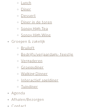
Lunch
Diner
Dessert
Diner in de toren
Sonoy High Tea
Sonoy High Wine
Groepen & zakelijk
Bruiloft
Bedrijfs/verjaardags- feestje
Vergaderen
Groepsdiner
Walking Dinner
Interactief speldiner
Tuindiner
Agenda
Afhalen/Bezorgen
Contact