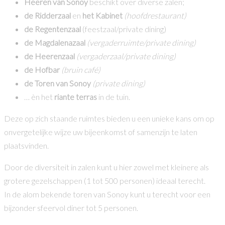
Heeren van Sonoy
beschikt over diverse zalen;
de Ridderzaal
en
het Kabinet
(hoofdrestaurant)
de Regentenzaal
(feestzaal/private dining)
de Magdalenazaal
(vergaderruimte/private dining)
de Heerenzaal
(vergaderzaal/private dining)
de Hofbar
(bruin café)
de Toren van Sonoy
(private dining)
… èn het
riante terras
in de tuin.
Deze op zich staande ruimtes bieden u een unieke kans om op
onvergetelijke wijze uw bijeenkomst of samenzijn te laten
plaatsvinden.
Door de diversiteit in zalen kunt u hier zowel met kleinere als
grotere gezelschappen (1 tot 500 personen) ideaal terecht.
In de alom bekende toren van Sonoy kunt u terecht voor een
bijzonder sfeervol diner tot 5 personen.