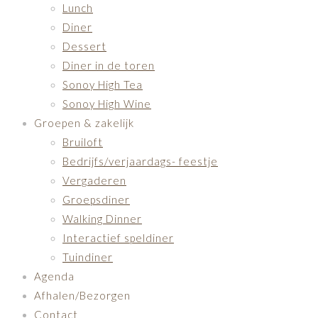
Lunch
Diner
Dessert
Diner in de toren
Sonoy High Tea
Sonoy High Wine
Groepen & zakelijk
Bruiloft
Bedrijfs/verjaardags- feestje
Vergaderen
Groepsdiner
Walking Dinner
Interactief speldiner
Tuindiner
Agenda
Afhalen/Bezorgen
Contact