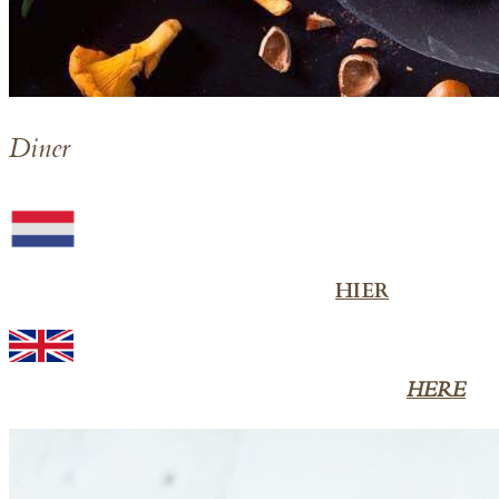
D
iner
Voor het Nederlandse menu, klik
HIER
Would you like to view the English menu? Click
HERE