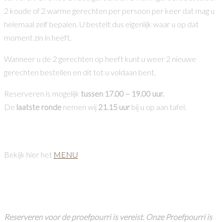
2 koude of 2 warme gerechten per persoon per keer dat mag u
helemaal zelf bepalen. U bestelt dus eigenlijk waar u op dat
moment zin in heeft.
Wanneer u de 2 gerechten op heeft kunt u weer 2 nieuwe
gerechten bestellen en dit tot u voldaan bent.
Reserveren is mogelijk
tussen 17.00 – 19.00 uur.
De
laatste ronde
nemen wij
21.15 uur
bij u op aan tafel.
Menu:
Bekijk hier het
MENU
Reserveren?!
Reserveren voor de proefpourri is vereist. Onze Proefpourri is