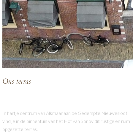
O
ns terras
Ons terras
In hartje centrum van Alkmaar aan de Gedempte Nieuwesloot
vind je in de binnentuin van het Hof van Sonoy dit rustige en ruim
opgezette terras.