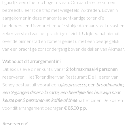
figuurlijk een diner op hoger niveau. Om aan tafel te komen
betreedt u eerst de trap met welgeteld 76 treden. Bovenin
aangekomen in deze markante achtkantige toren die
beeldbepalend is voor dit mooie stukje Alkmaar, staat u vast en
zeker versteld van het prachtige uitzicht. U kijkt vanaf hier uit
over de binnenstad en zomers geniet u met een beetje geluk
van een prachtige zonsondergang boven de daken van Alkmaar.
Wat houdt dit arrangement in?
Dit exclusieve diner kunt u vanaf
2 tot maximaal 4 personen
reserveren. Het Torendiner van Restaurant De Heeren van
Sonoy bestaat uit vooraf een
glas prosecco
,
een
broodmandje,
een 3-gangen diner a la carte, een heerlijke fles huiswijn naar
keuze per 2 personen en koffie of thee
na het diner. De kosten
voor dit arrangement bedragen
€ 85,00 p.p.
Reserveren?