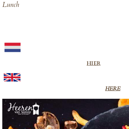
L
unch
Lunch
Voor het Nederlandse menu, klik
HIER
Would you like to view the English menu? Click
HERE