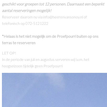
geschikt voor groepen tot 12 personen. Daarnaast een beperkt
aantal reserveringen mogelijk!
Reserveer daarom nu via info@heerenvansonoy.nl of
telefonisch op 072-5121222
*Helaas is het niet mogelijk om de Proefpourri buiten op ons
terras te reserveren
LET OP!
In de periode van juli en augustus serveren wij i.v.m. het
hoogseizoen tijdelijk geen Proefpourri