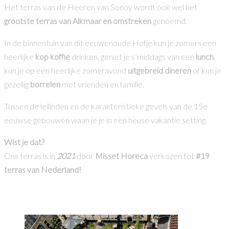
Het terras van de Heeren van Sonoy wordt ook wel het
grootste terras van Alkmaar en omstreken
genoemd.
In de binnentuin van dit eeuwenoude Hofje kun je zomers een
heerlijke
kop koffie
drinken, geniet je s’middags van een
lunch
,
kun je op een heerlijke zomeravond
uitgebreid dineren
of kun je
gezellig
borrelen
met vrienden en familie.
Tussen de leilinden en de karakteristieke gevels van de 15e
eeuwse gebouwen waan je je in een heuse vakantie setting.
Wist je dat?
Ons terras is in
2021
door
Misset Horeca
verkozen tot
#19
terras van Nederland!