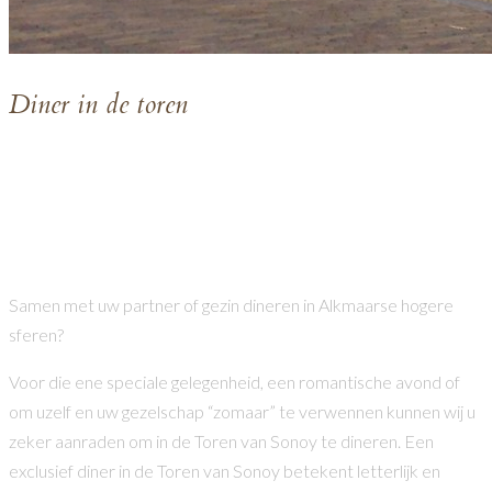
D
iner in de toren
Exclusief dineren op een unieke plek?
De Toren van Sonoy…
Samen met uw partner of gezin dineren in Alkmaarse hogere
sferen?
Voor die ene speciale gelegenheid, een romantische avond of
om uzelf en uw gezelschap “zomaar” te verwennen kunnen wij u
zeker aanraden om in de Toren van Sonoy te dineren. Een
exclusief diner in de Toren van Sonoy betekent letterlijk en