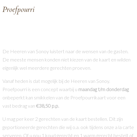
P
roefpourri
Probeer nu ons concept “Proefpourri”
(maandag t/m
donderdag)
De Heeren van Sonoy luistert naar de wensen van de gasten.
De meeste mensen konden niet kiezen van de kaart en wilden
eigenlijk wel meerdere gerechten proeven.
Vanaf heden is dat mogelijk bij de Heeren van Sonoy.
Proefpourri is een concept waarbij u
maandag t/m donderdag
onbeperkt kan smikkelen van de Proefpourrikaart voor een
vast bedrag van
€38,50 p.p.
U mag per keer 2 gerechten van de kaart bestellen. Dit zijn
geportioneerde gerechten die wij o.a. ook tijdens onze a la carte
serveren. Of u nou 1 koud gerecht en 1 warm gerecht bestelt of