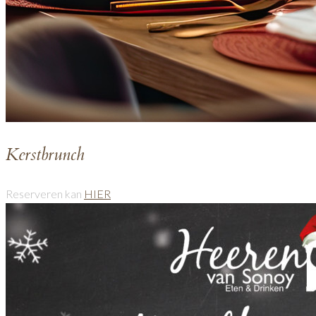
K
erstbrunch
Reserveren kan
HIER