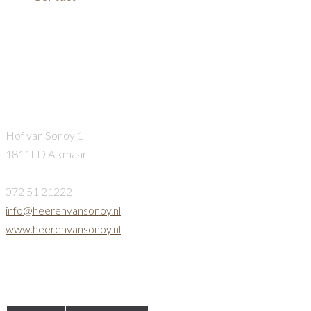
Hof_van_Sonoy_kerstdiner_A
Heeren van Sonoy
Hof van Sonoy 1
1811LD Alkmaar
072 51 21222
info@heerenvansonoy.nl
www.heerenvansonoy.nl
Openingstijden