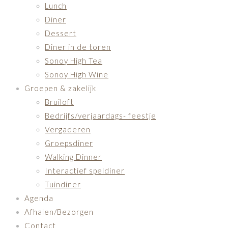
Lunch
Diner
Dessert
Diner in de toren
Sonoy High Tea
Sonoy High Wine
Groepen & zakelijk
Bruiloft
Bedrijfs/verjaardags- feestje
Vergaderen
Groepsdiner
Walking Dinner
Interactief speldiner
Tuindiner
Agenda
Afhalen/Bezorgen
Contact