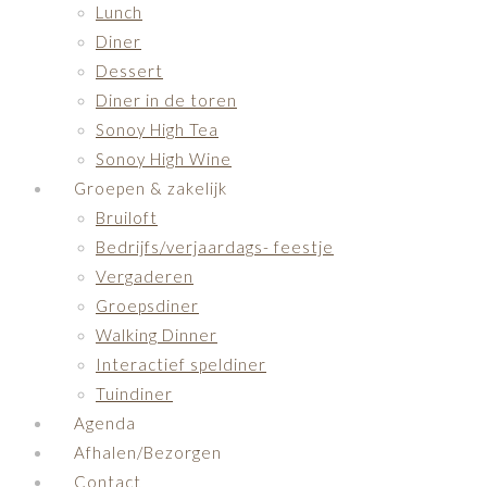
Lunch
Diner
Dessert
Diner in de toren
Sonoy High Tea
Sonoy High Wine
Groepen & zakelijk
Bruiloft
Bedrijfs/verjaardags- feestje
Vergaderen
Groepsdiner
Walking Dinner
Interactief speldiner
Tuindiner
Agenda
Afhalen/Bezorgen
Contact