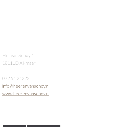
_AR57426
Heeren van Sonoy
Hof van Sonoy 1
1811LD Alkmaar
072 51 21222
info@heerenvansonoy.nl
www.heerenvansonoy.nl
Openingstijden