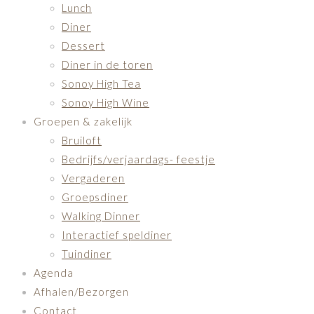
Lunch
Diner
Dessert
Diner in de toren
Sonoy High Tea
Sonoy High Wine
Groepen & zakelijk
Bruiloft
Bedrijfs/verjaardags- feestje
Vergaderen
Groepsdiner
Walking Dinner
Interactief speldiner
Tuindiner
Agenda
Afhalen/Bezorgen
Contact