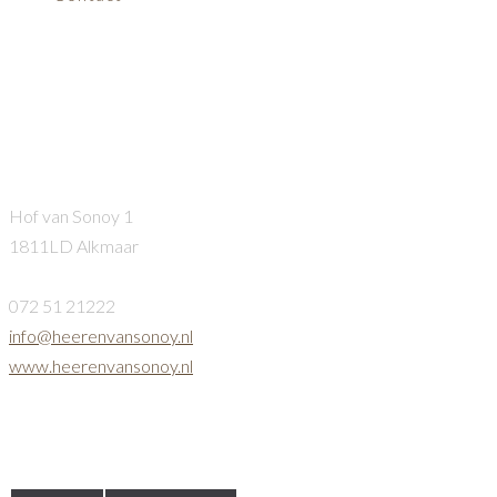
moorddiner
Heeren van Sonoy
Hof van Sonoy 1
1811LD Alkmaar
072 51 21222
info@heerenvansonoy.nl
www.heerenvansonoy.nl
Openingstijden