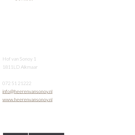
moordcruise2
Heeren van Sonoy
Hof van Sonoy 1
1811LD Alkmaar
072 51 21222
info@heerenvansonoy.nl
www.heerenvansonoy.nl
Openingstijden