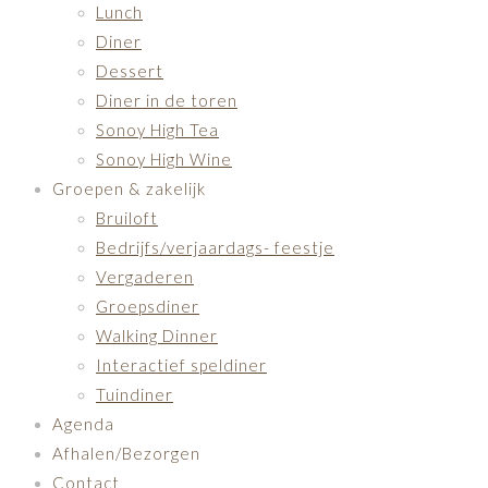
Lunch
Diner
Dessert
Diner in de toren
Sonoy High Tea
Sonoy High Wine
Groepen & zakelijk
Bruiloft
Bedrijfs/verjaardags- feestje
Vergaderen
Groepsdiner
Walking Dinner
Interactief speldiner
Tuindiner
Agenda
Afhalen/Bezorgen
Contact