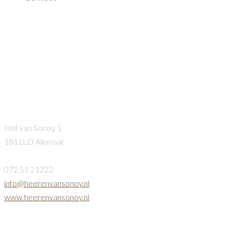
Heeren-van-Sonoy-
Trouwlocatie-Alkmaar-2
Heeren van Sonoy
Hof van Sonoy 1
1811LD Alkmaar
072 51 21222
info@heerenvansonoy.nl
www.heerenvansonoy.nl