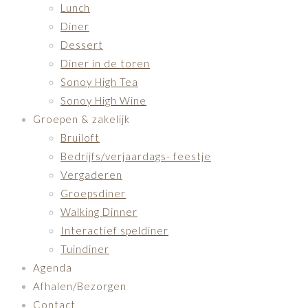
Lunch
Diner
Dessert
Diner in de toren
Sonoy High Tea
Sonoy High Wine
Groepen & zakelijk
Bruiloft
Bedrijfs/verjaardags- feestje
Vergaderen
Groepsdiner
Walking Dinner
Interactief speldiner
Tuindiner
Agenda
Afhalen/Bezorgen
Contact