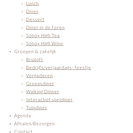
Lunch
Diner
Dessert
Diner in de toren
Sonoy High Tea
Sonoy High Wine
Groepen & zakelijk
Bruiloft
Bedrijfs/verjaardags- feestje
Vergaderen
Groepsdiner
Walking Dinner
Interactief speldiner
Tuindiner
Agenda
Afhalen/Bezorgen
Contact