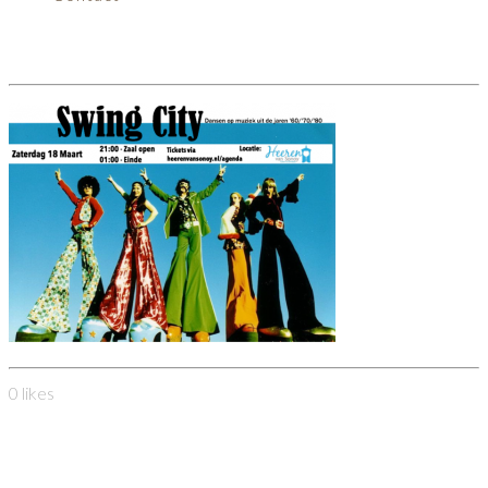
swingcity
0
likes
Heeren van Sonoy