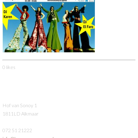
0
likes
Heeren van Sonoy
Hof van Sonoy 1
1811LD Alkmaar
072 51 21222