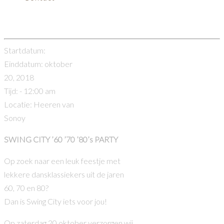
Swing City ’60 ’70 ’80’s party
Startdatum:
Einddatum:
oktober
20, 2018
Tijd:
- 12:00 am
Locatie:
Heeren van
Sonoy
SWING CITY ’60 ’70 ’80’s PARTY
Op zoek naar een leuk feestje met
lekkere dansklassiekers uit de jaren
60, 70 en 80?
Dan is Swing City iets voor jou!
Op zaterdag 20 oktober verzorgen wij