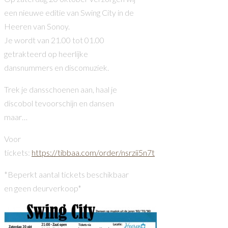
een nieuwe editie van Swing City in de
Heeren van Sonoy.
Je wordt van 21.00 tot 01.00
getrakteerd op heerlijke
dansnummers en discomuziek.
Trek je dansschoenen aan, haal je
discobol tevoorschijn en dansen
maar…
Voor
tickets:
https://tibbaa.com/order/nsrzii5n7t
*Beperkt aantal tickets beschikbaar
en geen deurverkoop*