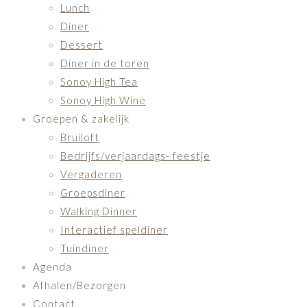
Lunch
Diner
Dessert
Diner in de toren
Sonoy High Tea
Sonoy High Wine
Groepen & zakelijk
Bruiloft
Bedrijfs/verjaardags- feestje
Vergaderen
Groepsdiner
Walking Dinner
Interactief speldiner
Tuindiner
Agenda
Afhalen/Bezorgen
Contact