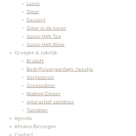
Lunch
Diner
Dessert
Diner in de toren
Sonoy High Tea
Sonoy High Wine
Groepen & zakelijk
Bruiloft
Bedrijfs/verjaardags- feestje
Vergaderen
Groepsdiner
Walking Dinner
Interactief speldiner
Tuindiner
Agenda
Afhalen/Bezorgen
Contact