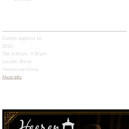
Sonoy’s Sinatra Sunday tuindiner
(UITVERKOCHT!)
Datum:
augustus 16,
2026
Tijd:
4:30 pm - 9:30 pm
Locatie:
Terras
Heeren van Sonoy
Meer info
Sonoy’s Sinatra Sunday
tuindiner (Uitverkocht)