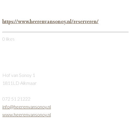
Reserveren?
https://www.heerenvansonoy.nl/reserveren/
0
likes
Heeren van Sonoy
Hof van Sonoy 1
1811LD Alkmaar
072 51 21222
info@heerenvansonoy.nl
www.heerenvansonoy.nl