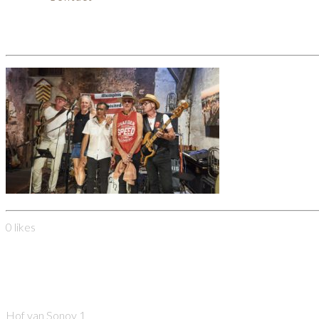
Memphis revisited
0
likes
Heeren van Sonoy
Hof van Sonoy 1