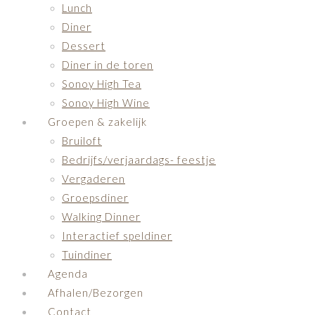
Lunch
Diner
Dessert
Diner in de toren
Sonoy High Tea
Sonoy High Wine
Groepen & zakelijk
Bruiloft
Bedrijfs/verjaardags- feestje
Vergaderen
Groepsdiner
Walking Dinner
Interactief speldiner
Tuindiner
Agenda
Afhalen/Bezorgen
Contact