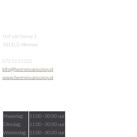
Heeren van Sonoy
Hof van Sonoy 1
1811LD Alkmaar
072 51 21222
info@heerenvansonoy.nl
www.heerenvansonoy.nl
Openingstijden
Maandag:
11:00 - 00:00 uur
Dinsdag:
11:00 - 00:00 uur
Woensdag:
11:00 - 00:00 uur