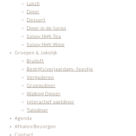
Lunch
Diner
Dessert
Diner in de toren
Sonoy High Tea
Sonoy High Wine
Groepen & zakelijk
Bruiloft
Bedrijfs/verjaardags- feestje
Vergaderen
Groepsdiner
Walking Dinner
Interactief speldiner
Tuindiner
Agenda
Afhalen/Bezorgen
Contact