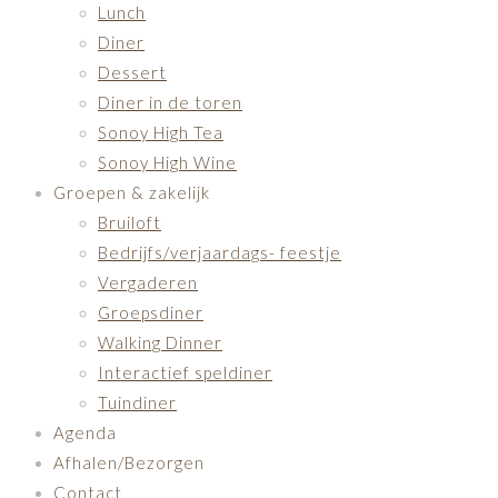
Lunch
Diner
Dessert
Diner in de toren
Sonoy High Tea
Sonoy High Wine
Groepen & zakelijk
Bruiloft
Bedrijfs/verjaardags- feestje
Vergaderen
Groepsdiner
Walking Dinner
Interactief speldiner
Tuindiner
Agenda
Afhalen/Bezorgen
Contact