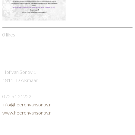
0
likes
Heeren van Sonoy
Hof van Sonoy 1
1811LD Alkmaar
072 51 21222
info@heerenvansonoy.nl
www.heerenvansonoy.nl