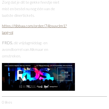
Zorg dat je dit te gekke feestje niet
mist en bestel nu nog één van de
laatste dinertickets.
https://tibbaa.com/order/74bsuvclm1?
lang=nl
FRDS.
dè vrijdagmiddag- en
avondborrel van Alkmaar en
omstreken.
0
likes