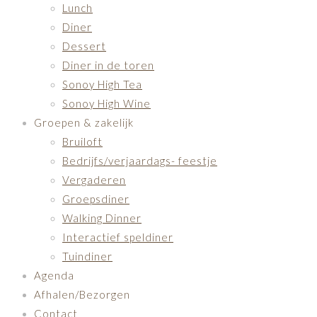
Lunch
Diner
Dessert
Diner in de toren
Sonoy High Tea
Sonoy High Wine
Groepen & zakelijk
Bruiloft
Bedrijfs/verjaardags- feestje
Vergaderen
Groepsdiner
Walking Dinner
Interactief speldiner
Tuindiner
Agenda
Afhalen/Bezorgen
Contact