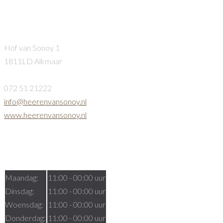
Heeren van Sonoy
Hof van Sonoy 1
1811LD Alkmaar
072 51 21222
info@heerenvansonoy.nl
www.heerenvansonoy.nl
Openingstijden
Maandag:
11:00 - 00:00 uur
Dinsdag:
11:00 - 00:00 uur
Woensdag:
11:00 - 00:00 uur
Donderdag:
11:00 - 00:00 uur