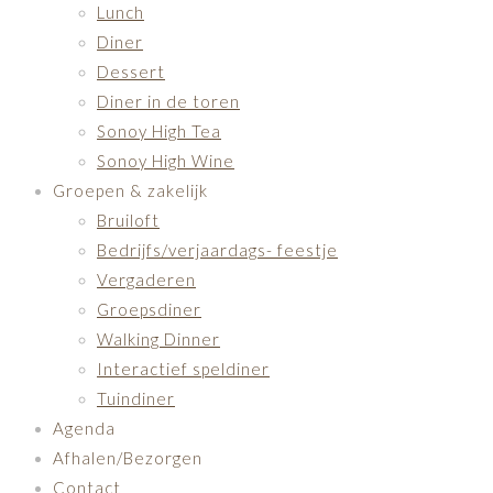
Lunch
Diner
Dessert
Diner in de toren
Sonoy High Tea
Sonoy High Wine
Groepen & zakelijk
Bruiloft
Bedrijfs/verjaardags- feestje
Vergaderen
Groepsdiner
Walking Dinner
Interactief speldiner
Tuindiner
Agenda
Afhalen/Bezorgen
Contact