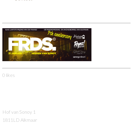
81651331_2894146157302110_41363081245942087
0
likes
Heeren van Sonoy
Hof van Sonoy 1
1811LD Alkmaar