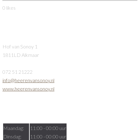
0
likes
Heeren van Sonoy
Hof van Sonoy 1
1811LD Alkmaar
072 51 21222
info@heerenvansonoy.nl
www.heerenvansonoy.nl
Openingstijden
Maandag:
11:00 - 00:00 uur
Dinsdag:
11:00 - 00:00 uur