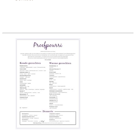
Afbeelding van WhatsApp op 2025-01-06 om
19.00.07_5a8a6d89