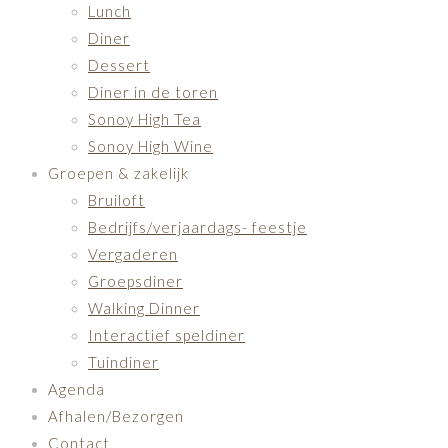
Lunch
Diner
Dessert
Diner in de toren
Sonoy High Tea
Sonoy High Wine
Groepen & zakelijk
Bruiloft
Bedrijfs/verjaardags- feestje
Vergaderen
Groepsdiner
Walking Dinner
Interactief speldiner
Tuindiner
Agenda
Afhalen/Bezorgen
Contact