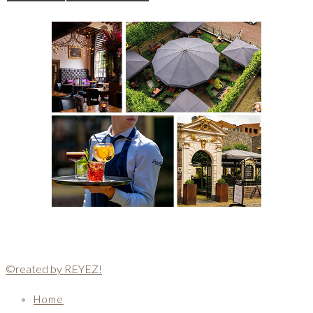
©reated by REYEZ!
Home