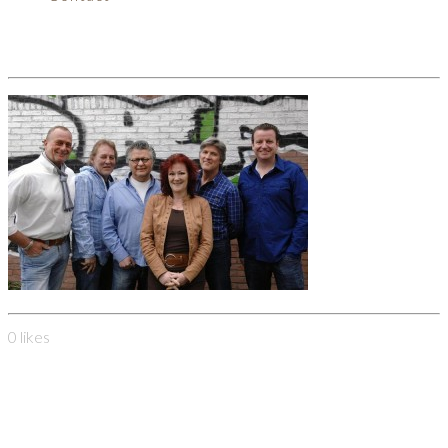
stingf
0
likes
Heeren van Sonoy