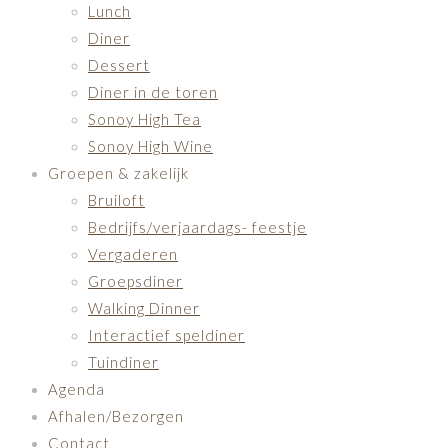
Lunch
Diner
Dessert
Diner in de toren
Sonoy High Tea
Sonoy High Wine
Groepen & zakelijk
Bruiloft
Bedrijfs/verjaardags- feestje
Vergaderen
Groepsdiner
Walking Dinner
Interactief speldiner
Tuindiner
Agenda
Afhalen/Bezorgen
Contact